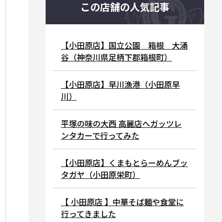
この店舗の人気記事
【小田原店】国立公園 箱根 大涌
谷（神奈川県足柄下郡箱根町）
【小田原店】早川漁港（小田原早
川）
平塚の味の大西 高麗店へガッツレ
ンタカーで行ってみた
【小田原店】くまもとらーめんブッ
タガヤ（小田原栄町）
【 小田原店 】中華そば麺や食堂に
行ってきました