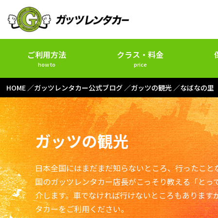
ご利用方法
クラス・料金
how to
price
HOME
ガッツレンタカー公式ブログ
ガッツの観光
なばなの里
ガッツの観光
日本全国にはまだまだ知らないところ、行ったこと
国のガッツレンタカー店長がこっそり教える「とっ
介します。車でなければ行けないところもあります
タカーをご利用ください。