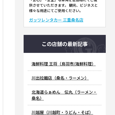
供させていただきます。 観光、ビジネスと
様々な用途にてご使用ください。
ガッツレンタカー 三重桑名店
この店舗の最新記事
海鮮料理 王将（鳥羽市/海鮮料理）
川出拉麺店（桑名・ラーメン）
北海道らぁめん 伝丸（ラーメン・
桑名）
川越屋（川越町・うどん・そば）