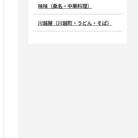
味味（桑名・中華料理）
川越屋（川越町・うどん・そば）