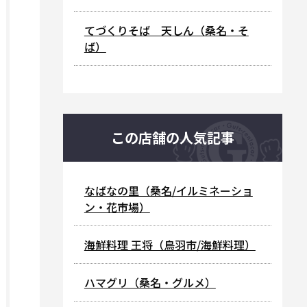
てづくりそば 天しん（桑名・そ
ば）
この店舗の人気記事
なばなの里（桑名/イルミネーショ
ン・花市場）
海鮮料理 王将（鳥羽市/海鮮料理）
ハマグリ（桑名・グルメ）