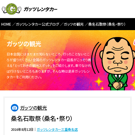
HOME
ガッツレンタカー公式ブログ
ガッツの観光
桑名石取祭（桑名・祭り）
ガッツの観光
日本全国にはまだまだ知らないところ、行ったことないとこ
ろが盛りだくさん！全国のガッツレンタカー店長がこっそり教
える「とっておきの観光スポット」をご紹介します。車でなけれ
ば行けないところもありますが、そんな時は是非ガッツレン
タカーをご利用ください。
ガッツの観光
桑名石取祭（桑名・祭り）
2016年8月12日
｜
ガッツレンタカー三重桑名店