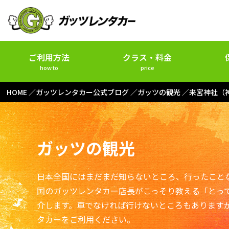
ご利用方法
クラス・料金
how to
price
HOME
ガッツレンタカー公式ブログ
ガッツの観光
来宮神社（
ガッツの観光
日本全国にはまだまだ知らないところ、行ったこと
国のガッツレンタカー店長がこっそり教える「とっ
介します。車でなければ行けないところもあります
タカーをご利用ください。