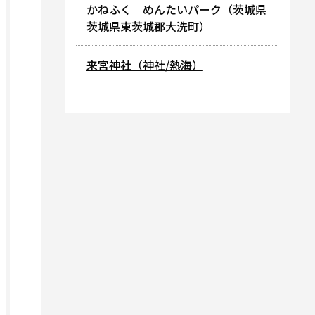
かねふく めんたいパーク（茨城県
茨城県東茨城郡大洗町）
来宮神社（神社/熱海）