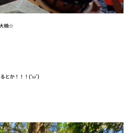
大楠☆
とか！！！(‘ω’)