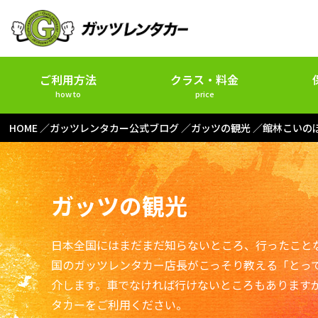
ご利用方法
クラス・料金
how to
price
HOME
ガッツレンタカー公式ブログ
ガッツの観光
館林こいの
ガッツの観光
日本全国にはまだまだ知らないところ、行ったこと
国のガッツレンタカー店長がこっそり教える「とっ
介します。車でなければ行けないところもあります
タカーをご利用ください。