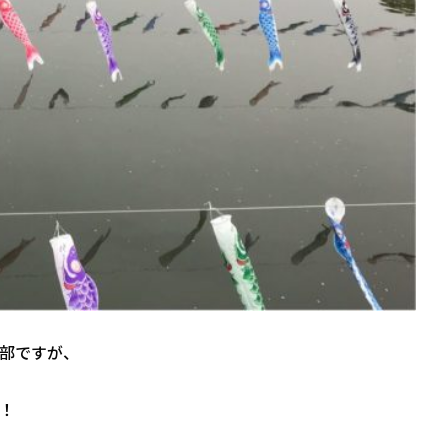
部ですが、
！