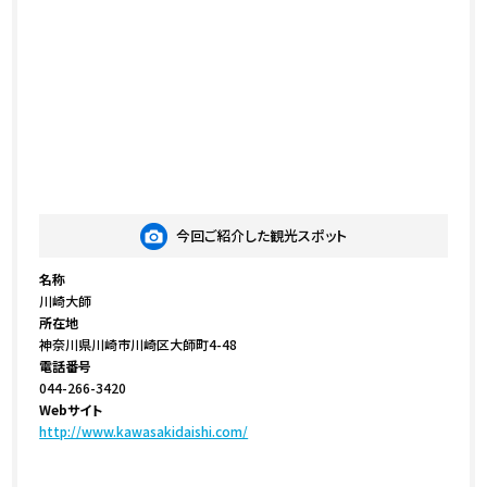
神奈川県川崎市幸区南幸町２-６４
０４４－２７６-９０４１
営業時間９：００
今回ご紹介した観光スポット
名称
川崎大師
所在地
神奈川県川崎市川崎区大師町4-48
電話番号
044-266-3420
Webサイト
http://www.kawasakidaishi.com/