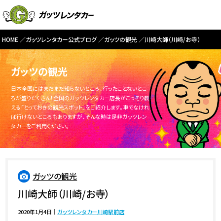
HOME
ガッツレンタカー公式ブログ
ガッツの観光
川崎大師（川崎/お寺）
ガッツの観光
日本全国にはまだまだ知らないところ、行ったことないとこ
ろが盛りだくさん！全国のガッツレンタカー店長がこっそり教
える「とっておきの観光スポット」をご紹介します。車でなけれ
ば行けないところもありますが、そんな時は是非ガッツレン
タカーをご利用ください。
ガッツの観光
川崎大師（川崎/お寺）
2020年1月4日
｜
ガッツレンタカー川崎駅前店