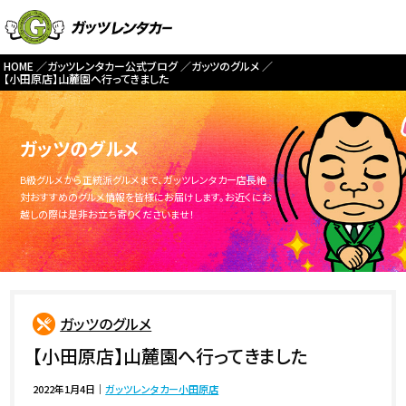
HOME
ガッツレンタカー公式ブログ
ガッツのグルメ
【小田原店】山麓園へ行ってきました
ガッツのグルメ
B級グルメから正統派グルメまで、ガッツレンタカー店長絶
対おすすめのグルメ情報を皆様にお届けします。お近くにお
越しの際は是非お立ち寄りくださいませ！
ガッツのグルメ
【小田原店】山麓園へ行ってきました
2022年1月4日
｜
ガッツレンタカー小田原店