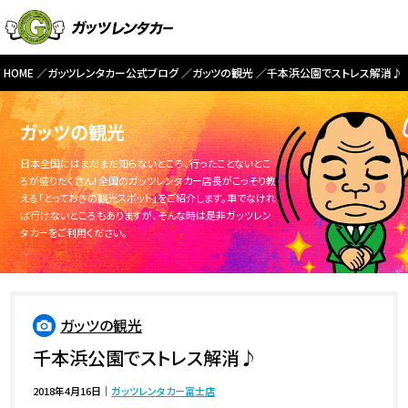
HOME
ガッツレンタカー公式ブログ
ガッツの観光
千本浜公園でストレス解消♪
ガッツの観光
日本全国にはまだまだ知らないところ、行ったことないとこ
ろが盛りだくさん！全国のガッツレンタカー店長がこっそり教
える「とっておきの観光スポット」をご紹介します。車でなけれ
ば行けないところもありますが、そんな時は是非ガッツレン
タカーをご利用ください。
ガッツの観光
千本浜公園でストレス解消♪
2018年4月16日
｜
ガッツレンタカー富士店