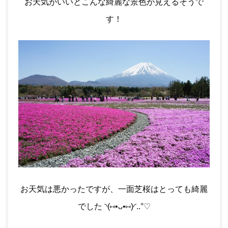
お天気がいいとこんな綺麗な景色が見えるそうで
す！
お天気は悪かったですが、一面芝桜はとっても綺麗
でした ◝(⑅•ᴗ•⑅)◜..°♡