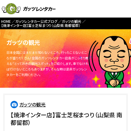
HOME
ガッツレンタカー公式ブログ
ガッツの観光
【焼津インター店】富士芝桜まつり（山梨県 南都留郡）
ガッツの観光
日本全国にはまだまだ知らないところ、行ったことないとこ
ろが盛りだくさん！全国のガッツレンタカー店長がこっそり教
える「とっておきの観光スポット」をご紹介します。車でなけれ
ば行けないところもありますが、そんな時は是非ガッツレン
タカーをご利用ください。
ガッツの観光
【焼津インター店】富士芝桜まつり（山梨県 南
都留郡）