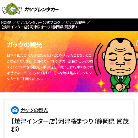
HOME
ガッツレンタカー公式ブログ
ガッツの観光
【焼津インター店】河津桜まつり（静岡県 賀茂郡）
ガッツの観光
日本全国にはまだまだ知らないところ、行ったことないとこ
ろが盛りだくさん！全国のガッツレンタカー店長がこっそり教
える「とっておきの観光スポット」をご紹介します。車でなけれ
ば行けないところもありますが、そんな時は是非ガッツレン
タカーをご利用ください。
ガッツの観光
【焼津インター店】河津桜まつり（静岡県 賀茂
郡）