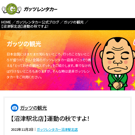
HOME
ガッツレンタカー公式ブログ
ガッツの観光
【沼津駅北店】運動の秋ですよ！
ガッツの観光
日本全国にはまだまだ知らないところ、行ったことないとこ
ろが盛りだくさん！全国のガッツレンタカー店長がこっそり教
える「とっておきの観光スポット」をご紹介します。車でなけれ
ば行けないところもありますが、そんな時は是非ガッツレン
タカーをご利用ください。
ガッツの観光
【沼津駅北店】運動の秋ですよ！
2022年11月2日
｜
ガッツレンタカー沼津駅北店