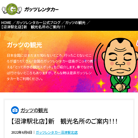
HOME
ガッツレンタカー公式ブログ
ガッツの観光
【沼津駅北店】新 観光名所のご案内！！！
ガッツの観光
日本全国にはまだまだ知らないところ、行ったことないとこ
ろが盛りだくさん！全国のガッツレンタカー店長がこっそり教
える「とっておきの観光スポット」をご紹介します。車でなけれ
ば行けないところもありますが、そんな時は是非ガッツレン
タカーをご利用ください。
ガッツの観光
【沼津駅北店】新 観光名所のご案内！！！
2022年6月6日
｜
ガッツレンタカー沼津駅北店