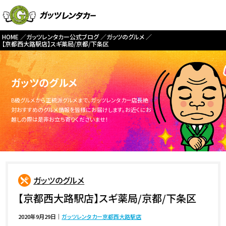
HOME
ガッツレンタカー公式ブログ
ガッツのグルメ
【京都西大路駅店】スギ薬局/京都/下条区
ガッツのグルメ
B級グルメから正統派グルメまで、ガッツレンタカー店長絶
対おすすめのグルメ情報を皆様にお届けします。お近くにお
越しの際は是非お立ち寄りくださいませ！
ガッツのグルメ
【京都西大路駅店】スギ薬局/京都/下条区
2020年9月29日
｜
ガッツレンタカー京都西大路駅店