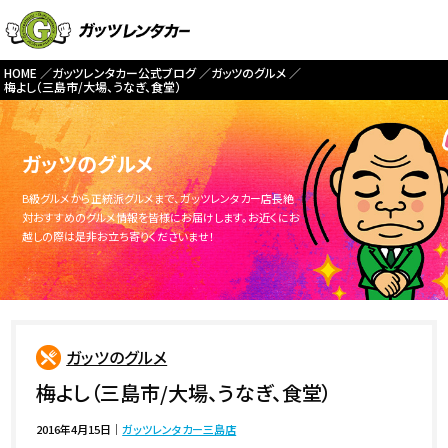
HOME
ガッツレンタカー公式ブログ
ガッツのグルメ
梅よし（三島市/大場、うなぎ、食堂）
ガッツのグルメ
B級グルメから正統派グルメまで、ガッツレンタカー店長絶
対おすすめのグルメ情報を皆様にお届けします。お近くにお
越しの際は是非お立ち寄りくださいませ！
ガッツのグルメ
梅よし（三島市/大場、うなぎ、食堂）
2016年4月15日
｜
ガッツレンタカー三島店