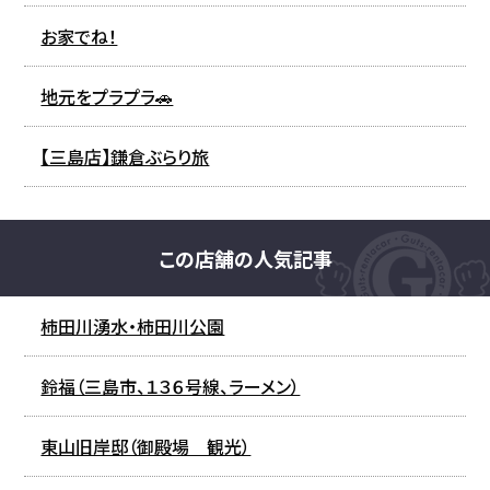
お家でね！
地元をプラプラ🚗
【三島店】鎌倉ぶらり旅
この店舗の人気記事
柿田川湧水・柿田川公園
鈴福（三島市、１３６号線、ラーメン）
東山旧岸邸（御殿場 観光）