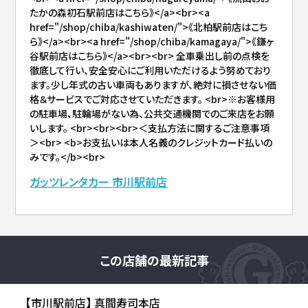
たかの森初石駅前店はこちら》</a><br><a
href="/shop/chiba/kashiwaten/">《北柏駅前店はこち
ら》</a><br><a href="/shop/chiba/kamagaya/">《鎌ヶ
谷駅前店はこちら》</a><br><br> 全車乗出し前の点検を
徹底して行い、安全安心にご利用いただけるよう努めており
ます。少し年式の古い車両もありますが、絶対に損させない価
格＆サービスでご対応させていただきます。 <br>※お客様用
の駐車場、駐輪場がない為、公共交通機関でのご来店をお願
いします。 <br><br><br>＜支払方法に関するご注意事項
＞<br> <b>お支払いは本人名義のクレジットカード払いの
みです。</b><br>
ガッツレンタカー 市川駅前店
この店舗の最新記事
【市川駅前店】 真間寿司本店