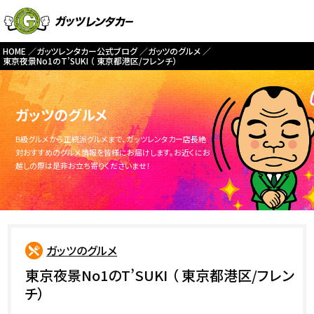
HOME
ガッツレンタカー公式ブログ
ガッツのグルメ
東京夜景No1のT’SUKI （ 東京都港区/フレンチ）
ガッツのグルメ
B級グルメから正統派グルメまで、ガッツレンタカー店長絶
対おすすめのグルメ情報を皆様にお届けします。お近くにお
越しの際は是非お立ち寄りくださいませ！
ガッツのグルメ
東京夜景No1のT’SUKI （ 東京都港区/フレン
チ）