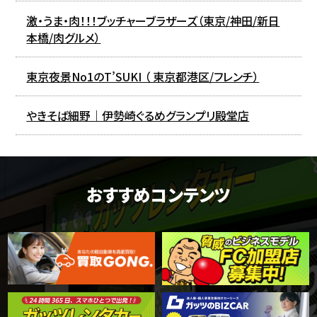
激・うま・肉！！！ブッチャーブラザーズ（東京/神田/新日
本橋/肉グルメ）
東京夜景No1のT’SUKI （ 東京都港区/フレンチ）
やきそば細野｜伊勢崎ぐるめグランプリ殿堂店
おすすめコンテンツ