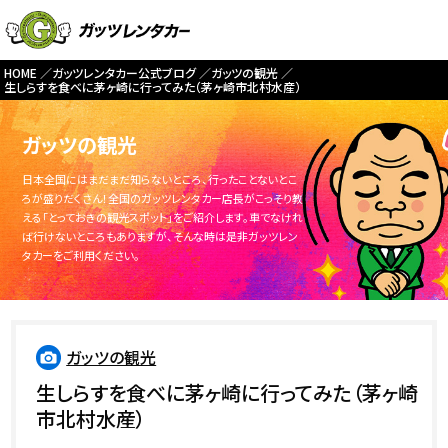
HOME
ガッツレンタカー公式ブログ
ガッツの観光
生しらすを食べに茅ヶ崎に行ってみた（茅ヶ崎市北村水産）
ガッツの観光
日本全国にはまだまだ知らないところ、行ったことないとこ
ろが盛りだくさん！全国のガッツレンタカー店長がこっそり教
える「とっておきの観光スポット」をご紹介します。車でなけれ
ば行けないところもありますが、そんな時は是非ガッツレン
タカーをご利用ください。
ガッツの観光
生しらすを食べに茅ヶ崎に行ってみた（茅ヶ崎
市北村水産）