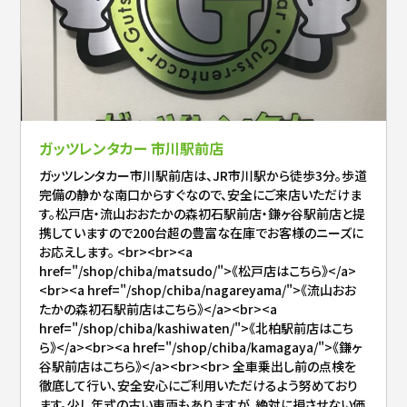
ガッツレンタカー 市川駅前店
ガッツレンタカー市川駅前店は、JR市川駅から徒歩3分。歩道
完備の静かな南口からすぐなので、安全にご来店いただけま
す。松戸店・流山おおたかの森初石駅前店・鎌ヶ谷駅前店と提
携していますので200台超の豊富な在庫でお客様のニーズに
お応えします。 <br><br><a
href="/shop/chiba/matsudo/">《松戸店はこちら》</a>
<br><a href="/shop/chiba/nagareyama/">《流山おお
たかの森初石駅前店はこちら》</a><br><a
href="/shop/chiba/kashiwaten/">《北柏駅前店はこち
ら》</a><br><a href="/shop/chiba/kamagaya/">《鎌ヶ
谷駅前店はこちら》</a><br><br> 全車乗出し前の点検を
徹底して行い、安全安心にご利用いただけるよう努めており
ます。少し年式の古い車両もありますが、絶対に損させない価