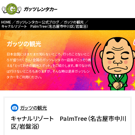
HOME
ガッツレンタカー公式ブログ
ガッツの観光
キャナルリゾート PalmTree（名古屋市中川区/岩盤浴）
ガッツの観光
日本全国にはまだまだ知らないところ、行ったことないとこ
ろが盛りだくさん！全国のガッツレンタカー店長がこっそり教
える「とっておきの観光スポット」をご紹介します。車でなけれ
ば行けないところもありますが、そんな時は是非ガッツレン
タカーをご利用ください。
ガッツの観光
キャナルリゾート PalmTree（名古屋市中川
区/岩盤浴）