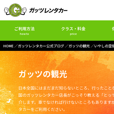
ご利用方法
クラス・料金
how to
price
HOME
ガッツレンタカー公式ブログ
ガッツの観光
いやしの空
ガッツの観光
日本全国にはまだまだ知らないところ、行ったこと
国のガッツレンタカー店長がこっそり教える「とっ
介します。車でなければ行けないところもあります
タカーをご利用ください。