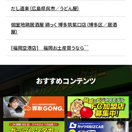
だし道楽（広島県呉市／うどん屋）
個室地鶏居酒屋 鶏っく 博多筑紫口店（博多区／居酒
屋）
[福岡空港店] 福岡お土産買うなら＾＾
おすすめコンテンツ