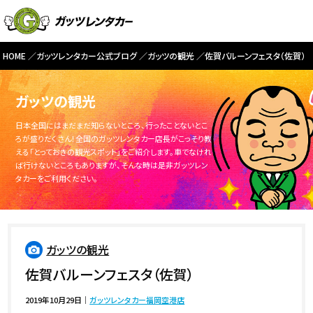
HOME
ガッツレンタカー公式ブログ
ガッツの観光
佐賀バルーンフェスタ（佐賀）
ガッツの観光
日本全国にはまだまだ知らないところ、行ったことないとこ
ろが盛りだくさん！全国のガッツレンタカー店長がこっそり教
える「とっておきの観光スポット」をご紹介します。車でなけれ
ば行けないところもありますが、そんな時は是非ガッツレン
タカーをご利用ください。
ガッツの観光
佐賀バルーンフェスタ（佐賀）
2019年10月29日
｜
ガッツレンタカー福岡空港店