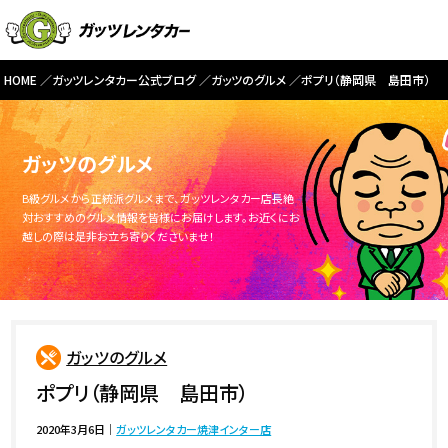
HOME
ガッツレンタカー公式ブログ
ガッツのグルメ
ポプリ（静岡県 島田市）
ガッツのグルメ
B級グルメから正統派グルメまで、ガッツレンタカー店長絶
対おすすめのグルメ情報を皆様にお届けします。お近くにお
越しの際は是非お立ち寄りくださいませ！
ガッツのグルメ
ポプリ（静岡県 島田市）
2020年3月6日
｜
ガッツレンタカー焼津インター店