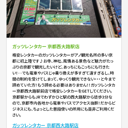
ガッツレンタカー 京都西大路駅店
格安レンタカーのガッツレンタカーがアノ観光名所の多い京
都に初上陸です♪お寺、神社、風情ある景色など魅力がたっ
ぷりの京都で観光したいけど、あっちにもこっちにも行きた
い！…でも電車やバスじゃ乗り換えが多すぎて遠すぎるし、時
間の制約を受けてしまって、ゆっくり観光できない・・・と今まで
諦めていた方！もう諦める必要はありません！！ガッツレンタカ
ー京都西大路駅前店で格安レンタカーをGETしてください。
京都駅からもJRでわずかひと駅の西大路駅から徒歩3分な
ので、京都市内各地から電車やバスでアクセス抜群！だからビ
ジネスにも、ちょっとした普段使いの所用にも是非ご利用くだ
さい。
ガッツレンタカー 京都西大路駅店