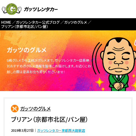
HOME
ガッツレンタカー公式ブログ
ガッツのグルメ
ブリアン（京都市北区/パン屋）
ガッツのグルメ
B級グルメから正統派グルメまで、ガッツレンタカー店長絶
対おすすめのグルメ情報を皆様にお届けします。お近くにお
越しの際は是非お立ち寄りくださいませ！
ガッツのグルメ
ブリアン（京都市北区/パン屋）
2019年3月27日
｜
ガッツレンタカー京都西大路駅店