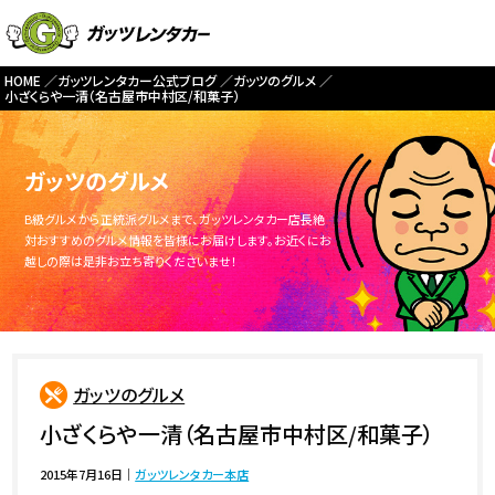
HOME
ガッツレンタカー公式ブログ
ガッツのグルメ
小ざくらや一清（名古屋市中村区/和菓子）
ガッツのグルメ
B級グルメから正統派グルメまで、ガッツレンタカー店長絶
対おすすめのグルメ情報を皆様にお届けします。お近くにお
越しの際は是非お立ち寄りくださいませ！
ガッツのグルメ
小ざくらや一清（名古屋市中村区/和菓子）
2015年7月16日
｜
ガッツレンタカー本店