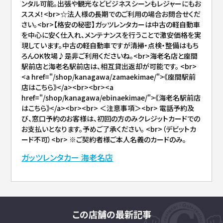
ンタル可能。出張や観光などビジネスシーンもレジャーにもお
ススメ！<br>☆法人様の長期でのご利用の場合お問合せくだ
さい。<br>【格安の秘密】ガッツレンタカーは中古の軽自動車
を中心に安く仕入れ、メンテナンスを行うことで激安価格を実
現しています。中古の軽自動車ですが清掃・点検・整備はもち
ろんOK牧場♪是非ご利用くださいね。<br>海老名店と座間
駅前店と海老名駅前店は、相互貸出返却が可能です。 <br>
<a href="/shop/kanagawa/zamaekimae/">《座間駅前
店はこちら》</a><br><br><a
href="/shop/kanagawa/ebinaekimae/">《海老名駅前店
はこちら》</a><br><br> ＜注意事項＞<br> 電話予約及
び、窓口予約のお客様は、初回の方のみクレジットカードでの
お支払いとなります。予めご了承ください。 <br>（デビットカ
ード不可）<br> ※ご契約者様ご本人名義のカードのみ。
ガッツレンタカー 海老名店
この店舗の最新記事