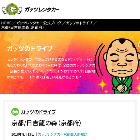
HOME
ガッツレンタカー公式ブログ
ガッツのドライブ
京都/日吉龍の森（京都府）
ガッツのドライブ
せっかくレンタカーでお出かけするのならドライブルートに
もこだわりたいですよね？そんな時は、全国のガッツレンタカ
ー店長が教えてくれるドライブルートがおすすめです。目的地
は同じでもルートが違えば新しい発見があるかも？
ガッツのドライブ
京都/日吉龍の森（京都府）
2018年8月13日
｜
ガッツレンタカー京都西大路駅店