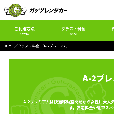
ご利用方法
クラス・料金
how to
price
HOME
クラス・料金
A-2プレミアム
A-2プ
A-2プレミアムは快適移動空間だから女性に大人気！
す。高速料金や駐車スペ