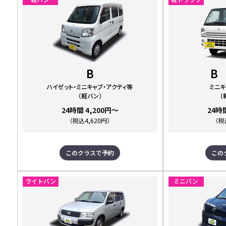
B
B
ハイゼット・ミニキャブ・アクティ等
ミニキ
（軽バン）
（
24時間 4,200円～
24時
（税込4,620円）
（税
このクラスで予約
この
ライトバン
ミニバン