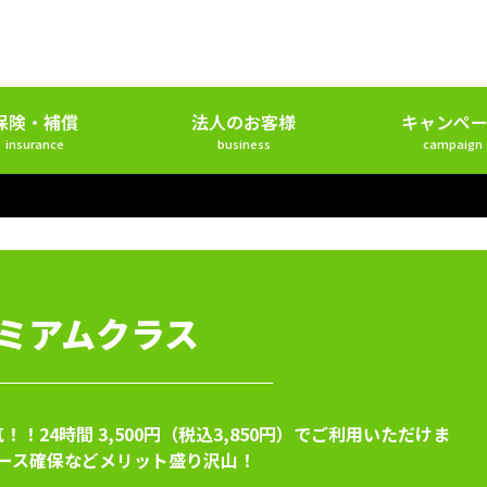
保険・補償
法人のお客様
キャンペー
insurance
business
campaign
レミアムクラス
！24時間 3,500円（税込3,850円）でご利用いただけま
ース確保などメリット盛り沢山！