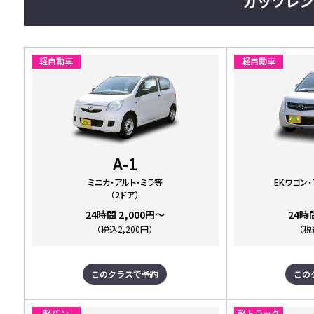
ガッツレン
軽自動車
軽自動車
A-1
ミニカ・アルト・ミラ等
EKワゴン・
（2ドア）
24時間 2,000円～
24時
（税込2,200円）
（税
このクラスで予約
この
軽バン
軽トラック