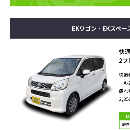
EKワゴン・EKスペ
快
2プ
快適
ーA
疲れ知
3,
区
軽自