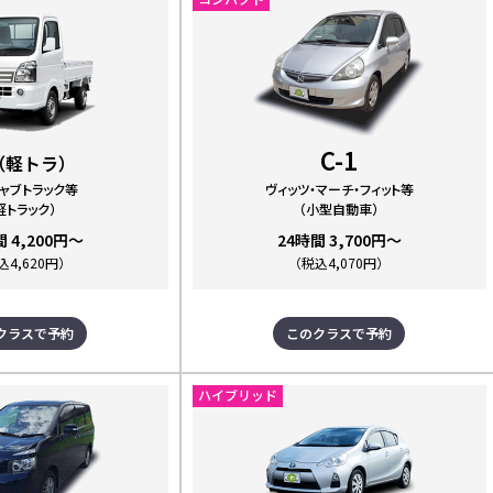
C-1
（軽トラ）
ャブトラック等
ヴィッツ・マーチ・フィット等
軽トラック）
（小型自動車）
間 4,200円～
24時間 3,700円～
込4,620円）
（税込4,070円）
クラスで予約
このクラスで予約
ハイブリッド