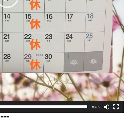
00:05
====