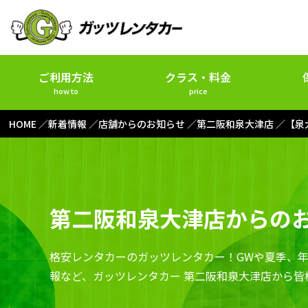
ご利用方法
クラス・料金
how to
price
HOME
新着情報
店舗からのお知らせ
第二阪和泉大津店
【泉
第二阪和泉大津店からの
格安レンタカーのガッツレンタカー！GWや夏季、
報など、ガッツレンタカー 第二阪和泉大津店から皆