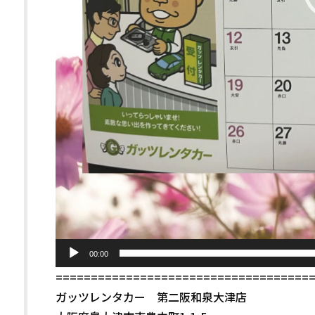
00:00
====================================
ガッツレンタカー 第二阪和泉大津店