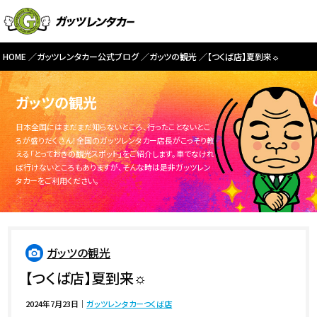
HOME
ガッツレンタカー公式ブログ
ガッツの観光
【つくば店】夏到来☼
ガッツの観光
日本全国にはまだまだ知らないところ、行ったことないとこ
ろが盛りだくさん！全国のガッツレンタカー店長がこっそり教
える「とっておきの観光スポット」をご紹介します。車でなけれ
ば行けないところもありますが、そんな時は是非ガッツレン
タカーをご利用ください。
ガッツの観光
【つくば店】夏到来☼
2024年7月23日
｜
ガッツレンタカーつくば店