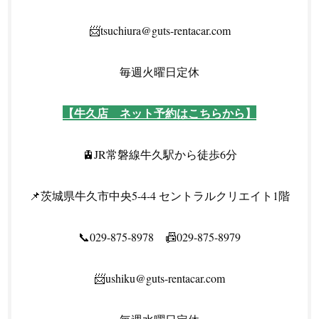
📨tsuchiura@guts-rentacar.com
毎週火曜日定休
【牛久店 ネット予約はこちらから】
🚊JR常磐線牛久駅から徒歩6分
📌茨城県牛久市中央5-4-4 セントラルクリエイト1階
📞029-875-8978 📠029-875-8979
📨ushiku@guts-rentacar.com