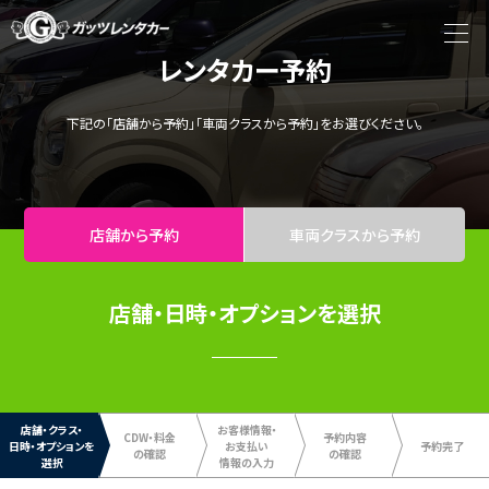
レンタカー予約
下記の「店舗から予約」「車両クラスから予約」をお選びください。
店舗から予約
車両クラスから予約
店舗・日時・オプションを選択
店舗・クラス・
お客様情報・
CDW・料金
予約内容
日時・
オプションを
お支払い
予約完了
の確認
の確認
選択
情報の入力