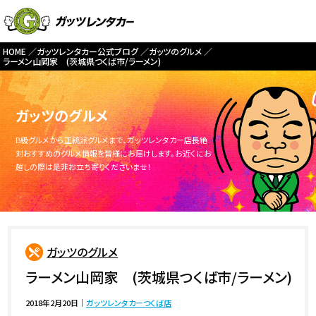
HOME
ガッツレンタカー公式ブログ
ガッツのグルメ
ラーメン山岡家 (茨城県つくば市/ラーメン)
ガッツのグルメ
B級グルメから正統派グルメまで、ガッツレンタカー店長絶
対おすすめのグルメ情報を皆様にお届けします。お近くにお
越しの際は是非お立ち寄りくださいませ！
ガッツのグルメ
ラーメン山岡家 (茨城県つくば市/ラーメン)
2018年2月20日
｜
ガッツレンタカーつくば店