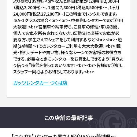
より徒歩10分程。<br>なんと軽自動車が【24時間2,000円
（税込2,200円）～、１週間7,800円（税込8,580円）～、1ヶ月
24,800円(税込27,280円）~】この料金でレンタルできます。
※A-1クラスの場合<br><br>・中長期レンタカーでのご利用
大歓迎！<br>営業車や納車待ち、ご愛車の修理・車検の間、
個人でお車を所有されてない方、転勤又は出張でお車が必
要な方、学生さんでシェアをして利用するなど<br><br>・短
期(24時間〜)でのレンタカーご利用も大大大歓迎！<br> 観
光・旅行、デートや買い物、様々なシーンでお客様のお役立ち
できる、必要なときにレンタカーをお貸出しできるよう”買うよ
り借りる”時代を創ってまいります！<br><br>皆様のご利用、
スタッフ一同心よりお待ちしております。<br>
ガッツレンタカー つくば店
この店舗の最新記事
【つくば店】パンケーキ屋さん紹介(^^) ～茨城県～