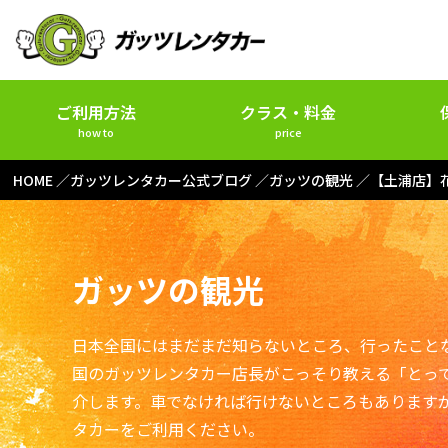
ご利用方法
クラス・料金
how to
price
HOME
ガッツレンタカー公式ブログ
ガッツの観光
【土浦店】
ガッツの観光
日本全国にはまだまだ知らないところ、行ったこと
国のガッツレンタカー店長がこっそり教える「とっ
介します。車でなければ行けないところもあります
タカーをご利用ください。