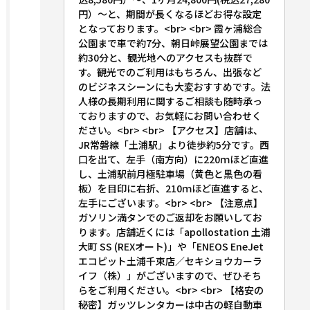
円）〜と、期間が長くなるほどお得な設定
となっております。<br> <br> 霞ヶ浦総合
公園まで車で約7分、朝日峠展望公園までは
約30分と、観光地へのアクセスも抜群で
す。観光でのご利用はもちろん、出張など
のビジネスシーンにも大変おすすめです。法
人様の長期利用に関するご相談も随時承っ
ておりますので、お気軽にお問い合わせく
ださい。<br> <br> 【アクセス】店舗は、
JR常磐線「土浦駅」より徒歩約5分です。西
口を出て、左手（南方向）に220ｍほど直進
し、土浦駅前月極駐車場（黄色と黒色の看
板）を目印に右折、210ｍほど直進すると、
左手にございます。<br> <br> 【注意点】
ガソリン満タンでのご返却をお願いしてお
ります。店舗近くには「apollostation 土浦
大町 SS (REXオート)」や「ENEOS EneJet
エコピット土浦千束店／セキショウカーラ
イフ（株）」がございますので、ぜひそち
らをご利用ください。<br> <br> 【格安の
秘密】ガッツレンタカーは中古の軽自動車