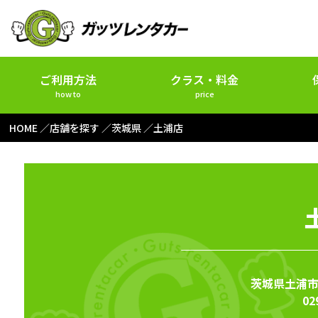
ご利用方法
クラス・料金
how to
price
HOME
店舗を探す
茨城県
土浦店
茨城県土浦市
02