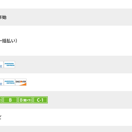
末年始
一括払い）
ビ