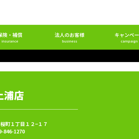
保険・補償
法人のお客様
キャンペー
insurance
business
campaign
土浦店
桜町１丁目１２−１７
9-846-1270