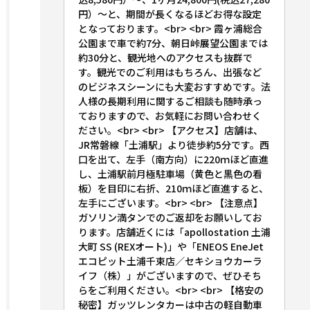
円）〜と、期間が長くなるほどお得な設定
となっております。<br> <br> 霞ヶ浦総合
公園まで車で約7分、朝日峠展望公園までは
約30分と、観光地へのアクセスも抜群で
す。観光でのご利用はもちろん、出張など
のビジネスシーンにも大変おすすめです。法
人様の長期利用に関するご相談も随時承っ
ておりますので、お気軽にお問い合わせく
ださい。<br> <br> 【アクセス】店舗は、
JR常磐線「土浦駅」より徒歩約5分です。西
口を出て、左手（南方向）に220ｍほど直進
し、土浦駅前月極駐車場（黄色と黒色の看
板）を目印に右折、210ｍほど直進すると、
左手にございます。<br> <br> 【注意点】
ガソリン満タンでのご返却をお願いしてお
ります。店舗近くには「apollostation 土浦
大町 SS (REXオート)」や「ENEOS EneJet
エコピット土浦千束店／セキショウカーラ
イフ（株）」がございますので、ぜひそち
らをご利用ください。<br> <br> 【格安の
秘密】ガッツレンタカーは中古の軽自動車