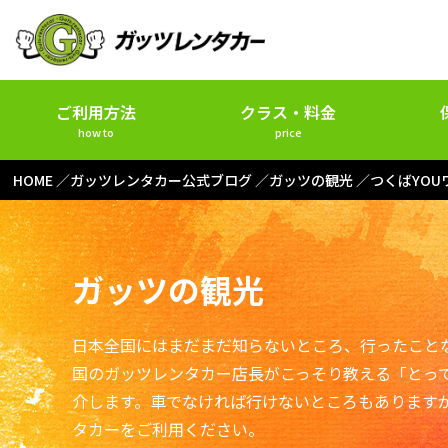
ご利用方法
クラス・料金
how to
price
HOME
ガッツレンタカー公式ブログ
ガッツの観光
つくばYO
ガッツの観光
日本全国にはまだまだ知らないところ、行ったこと
国のガッツレンタカー店長がこっそり教える「とっ
介します。車でなければ行けないところもあります
タカーをご利用ください。