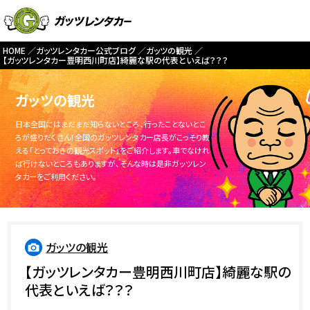
HOME
ガッツレンタカー公式ブログ
ガッツの観光
【ガッツレンタカー豊明西川町店】綺麗な駅の代表といえば？？？
ガッツの観光
日本全国にはまだまだ知らないところ、行ったことないとこ
ろが盛りだくさん！全国のガッツレンタカー店長がこっそり教
える「とっておきの観光スポット」をご紹介します。車でなけれ
ば行けないところもありますが、そんな時は是非ガッツレン
タカーをご利用ください。
ガッツの観光
【ガッツレンタカー豊明西川町店】綺麗な駅の
代表といえば？？？