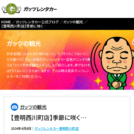
HOME
ガッツレンタカー公式ブログ
ガッツの観光
【豊明西川町店】季節に咲く…
ガッツの観光
日本全国にはまだまだ知らないところ、行ったことないとこ
ろが盛りだくさん！全国のガッツレンタカー店長がこっそり教
える「とっておきの観光スポット」をご紹介します。車でなけれ
ば行けないところもありますが、そんな時は是非ガッツレン
タカーをご利用ください。
ガッツの観光
【豊明西川町店】季節に咲く…
2024年4月8日
｜
ガッツレンタカー豊明西川町店