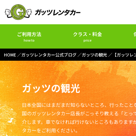
ご利用方法
クラス・料金
how to
price
HOME
ガッツレンタカー公式ブログ
ガッツの観光
【ガッツレ
ガッツの観光
日本全国にはまだまだ知らないところ、行ったこと
国のガッツレンタカー店長がこっそり教える「とっ
介します。車でなければ行けないところもあります
タカーをご利用ください。