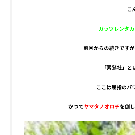
こ
ガッツレンタカ
前回からの続きですが
「素鷲社」と
ここは屈指のパワ
かつて
ヤマタノオロチ
を倒し