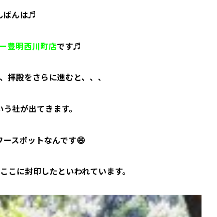
んばんは♬
ー豊明西川町店
です♬
、拝殿をさらに進むと、、、
いう社が出てきます。
ースポットなんです😄
ここに封印したといわれています。