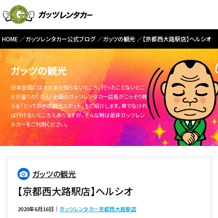
HOME
ガッツレンタカー公式ブログ
ガッツの観光
【京都西大路駅店】ヘルシオ
ガッツの観光
日本全国にはまだまだ知らないところ、行ったことないとこ
ろが盛りだくさん！全国のガッツレンタカー店長がこっそり教
える「とっておきの観光スポット」をご紹介します。車でなけれ
ば行けないところもありますが、そんな時は是非ガッツレン
タカーをご利用ください。
ガッツの観光
【京都西大路駅店】ヘルシオ
2020年6月16日
｜
ガッツレンタカー京都西大路駅店