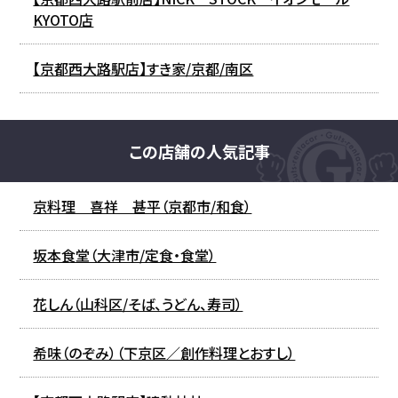
KYOTO店
【京都西大路駅店】すき家/京都/南区
この店舗の人気記事
京料理 喜祥 甚平（京都市/和食）
坂本食堂（大津市/定食・食堂）
花しん（山科区/そば、うどん、寿司）
希味（のぞみ）（下京区／創作料理とおすし）