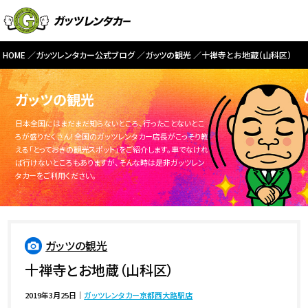
HOME
ガッツレンタカー公式ブログ
ガッツの観光
十禅寺とお地蔵（山科区）
ガッツの観光
日本全国にはまだまだ知らないところ、行ったことないとこ
ろが盛りだくさん！全国のガッツレンタカー店長がこっそり教
える「とっておきの観光スポット」をご紹介します。車でなけれ
ば行けないところもありますが、そんな時は是非ガッツレン
タカーをご利用ください。
ガッツの観光
十禅寺とお地蔵（山科区）
2019年3月25日
｜
ガッツレンタカー京都西大路駅店