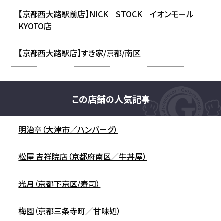
【京都西大路駅前店】NICK STOCK イオンモール
KYOTO店
【京都西大路駅店】すき家/京都/南区
この店舗の人気記事
明治亭（大津市／ハンバーグ）
松屋 吉祥院店（京都府南区／牛丼屋）
光月（京都下京区/寿司）
梅園（京都三条寺町／甘味処）