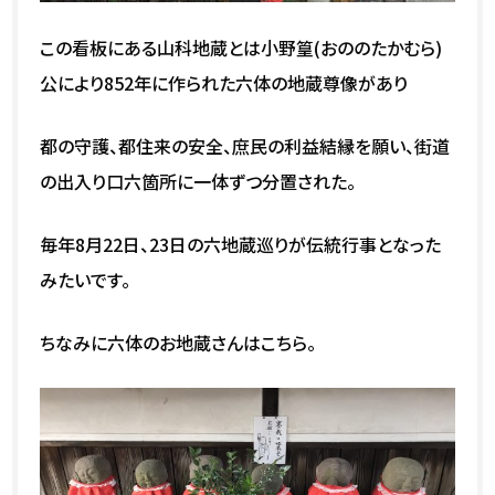
この看板にある山科地蔵とは小野篁(おののたかむら)
公により852年に作られた六体の地蔵尊像があり
都の守護、都住来の安全、庶民の利益結縁を願い、街道
の出入り口六箇所に一体ずつ分置された。
毎年8月22日、23日の六地蔵巡りが伝統行事となった
みたいです。
ちなみに六体のお地蔵さんはこちら。