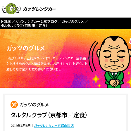
HOME
ガッツレンタカー公式ブログ
ガッツのグルメ
タルタルクラブ（京都市／定食）
ガッツのグルメ
B級グルメから正統派グルメまで、ガッツレンタカー店長絶
対おすすめのグルメ情報を皆様にお届けします。お近くにお
越しの際は是非お立ち寄りくださいませ！
ガッツのグルメ
タルタルクラブ（京都市／定食）
2019年6月8日
｜
ガッツレンタカー京都山科店