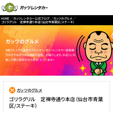
HOME
ガッツレンタカー公式ブログ
ガッツのグルメ
ゴリラグリル 定禅寺通り本店（仙台市青葉区/ステーキ）
ガッツのグルメ
B級グルメから正統派グルメまで、ガッツレンタカー店長絶
対おすすめのグルメ情報を皆様にお届けします。お近くにお
越しの際は是非お立ち寄りくださいませ！
ガッツのグルメ
ゴリラグリル 定禅寺通り本店（仙台市青葉
区/ステーキ）