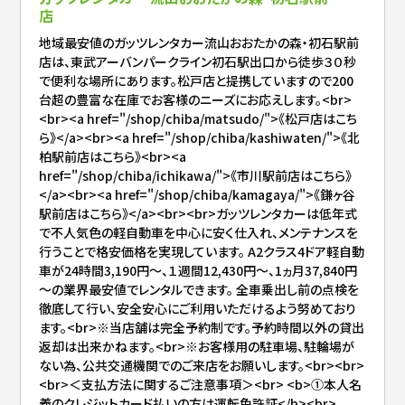
店
地域最安値のガッツレンタカー流山おおたかの森・初石駅前
店は、東武アーバンパークライン初石駅出口から徒歩３０秒
で便利な場所にあります。松戸店と提携していますので200
台超の豊富な在庫でお客様のニーズにお応えします。<br>
<br><a href="/shop/chiba/matsudo/">《松戸店はこち
ら》</a><br><a href="/shop/chiba/kashiwaten/">《北
柏駅前店はこちら》<br><a
href="/shop/chiba/ichikawa/">《市川駅前店はこちら》
</a><br><a href="/shop/chiba/kamagaya/">《鎌ヶ谷
駅前店はこちら》</a><br><br>ガッツレンタカーは低年式
で不人気色の軽自動車を中心に安く仕入れ、メンテナンスを
行うことで格安価格を実現しています。 A2クラス4ドア軽自動
車が24時間3,190円～、１週間12,430円～、1ヵ月37,840円
～の業界最安値でレンタルできます。 全車乗出し前の点検を
徹底して行い、安全安心にご利用いただけるよう努めており
ます。<br>※当店舗は完全予約制です。予約時間以外の貸出
返却は出来かねます。<br>※お客様用の駐車場、駐輪場が
ない為、公共交通機関でのご来店をお願いします。<br><br>
<br>＜支払方法に関するご注意事項＞<br> <b>①本人名
義のクレジットカード払いの方は運転免許証</b><br>