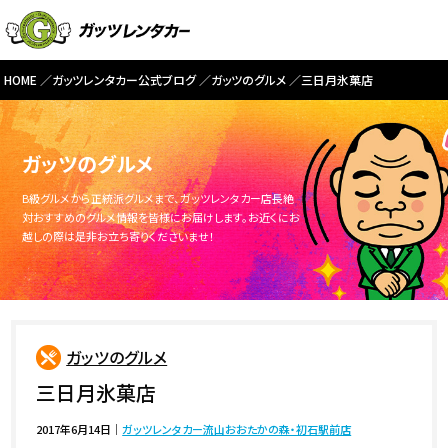
HOME
ガッツレンタカー公式ブログ
ガッツのグルメ
三日月氷菓店
ガッツのグルメ
B級グルメから正統派グルメまで、ガッツレンタカー店長絶
対おすすめのグルメ情報を皆様にお届けします。お近くにお
越しの際は是非お立ち寄りくださいませ！
ガッツのグルメ
三日月氷菓店
2017年6月14日
｜
ガッツレンタカー流山おおたかの森・初石駅前店