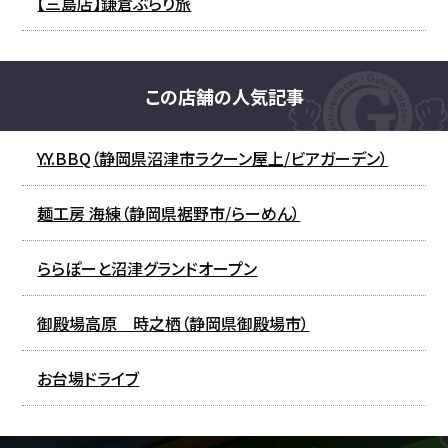
【三島店】鎌倉ぶらり旅
この店舗の人気記事
Y.Y.BBQ（静岡県沼津市ラクーン屋上/ビアガーデン）
麺工房 海練（静岡県裾野市/らーめん）
ららぽーと沼津グランドオープン
御殿場高原 時之栖（静岡県御殿場市）
お台場ドライブ