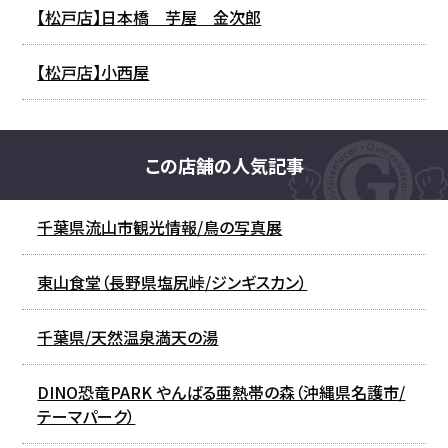
【松戸店】日本橋 芋屋 金次郎
【松戸店】小西屋
この店舗の人気記事
千葉県流山市観光情報/鳥の写真展
東山食堂（長野県塩尻峠/ジンギスカン）
千葉県/天然温泉満天の湯
DINO恐竜PARK やんばる亜熱帯の森（沖縄県名護市/
テーマパーク）