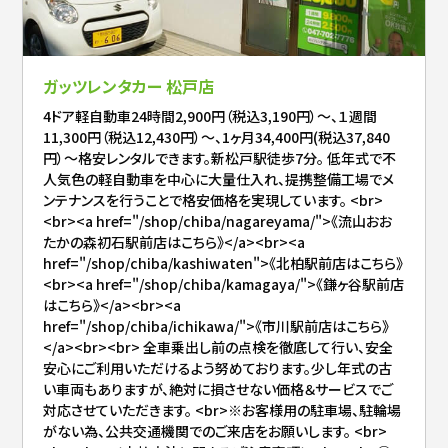
ガッツレンタカー 松戸店
4ドア軽自動車24時間2,900円（税込3,190円）～、１週間
11,300円（税込12,430円）～、1ヶ月34,400円(税込37,840
円）～格安レンタルできます。新松戸駅徒歩7分。 低年式で不
人気色の軽自動車を中心に大量仕入れ、提携整備工場でメ
ンテナンスを行うことで格安価格を実現しています。 <br>
<br><a href="/shop/chiba/nagareyama/">《流山おお
たかの森初石駅前店はこちら》</a><br><a
href="/shop/chiba/kashiwaten">《北柏駅前店はこちら》
<br><a href="/shop/chiba/kamagaya/">《鎌ヶ谷駅前店
はこちら》</a><br><a
href="/shop/chiba/ichikawa/">《市川駅前店はこちら》
</a><br><br> 全車乗出し前の点検を徹底して行い、安全
安心にご利用いただけるよう努めております。少し年式の古
い車両もありますが、絶対に損させない価格＆サービスでご
対応させていただきます。 <br>※お客様用の駐車場、駐輪場
がない為、公共交通機関でのご来店をお願いします。 <br>