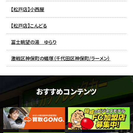
【松戸店】小西屋
【松戸店】こんどる
冨士眺望の湯 ゆらり
激戦区神保町の蟻塚（千代田区神保町/ラーメン）
おすすめコンテンツ