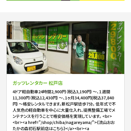
ガッツレンタカー 松戸店
4ドア軽自動車24時間2,900円（税込3,190円）～、１週間
11,300円（税込12,430円）～、1ヶ月34,400円(税込37,840
円）～格安レンタルできます。新松戸駅徒歩7分。 低年式で不
人気色の軽自動車を中心に大量仕入れ、提携整備工場でメ
ンテナンスを行うことで格安価格を実現しています。 <br>
<br><a href="/shop/chiba/nagareyama/">《流山おお
たかの森初石駅前店はこちら》</a><br><a