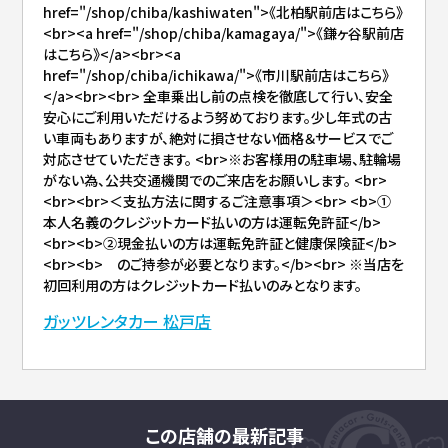
href="/shop/chiba/kashiwaten">《北柏駅前店はこちら》
<br><a href="/shop/chiba/kamagaya/">《鎌ヶ谷駅前店
はこちら》</a><br><a
href="/shop/chiba/ichikawa/">《市川駅前店はこちら》
</a><br><br> 全車乗出し前の点検を徹底して行い、安全
安心にご利用いただけるよう努めております。少し年式の古
い車両もありますが、絶対に損させない価格＆サービスでご
対応させていただきます。 <br>※お客様用の駐車場、駐輪場
がない為、公共交通機関でのご来店をお願いします。 <br>
<br><br>＜支払方法に関するご注意事項＞<br> <b>①
本人名義のクレジットカード払いの方は運転免許証</b>
<br><b>②現金払いの方は運転免許証と健康保険証</b>
<br><b> のご持参が必要となります。</b><br> ※当店を
初回利用の方はクレジットカード払いのみとなります。
ガッツレンタカー 松戸店
この店舗の最新記事