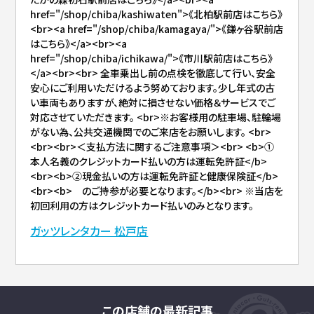
href="/shop/chiba/kashiwaten">《北柏駅前店はこちら》
<br><a href="/shop/chiba/kamagaya/">《鎌ヶ谷駅前店
はこちら》</a><br><a
href="/shop/chiba/ichikawa/">《市川駅前店はこちら》
</a><br><br> 全車乗出し前の点検を徹底して行い、安全
安心にご利用いただけるよう努めております。少し年式の古
い車両もありますが、絶対に損させない価格＆サービスでご
対応させていただきます。 <br>※お客様用の駐車場、駐輪場
がない為、公共交通機関でのご来店をお願いします。 <br>
<br><br>＜支払方法に関するご注意事項＞<br> <b>①
本人名義のクレジットカード払いの方は運転免許証</b>
<br><b>②現金払いの方は運転免許証と健康保険証</b>
<br><b> のご持参が必要となります。</b><br> ※当店を
初回利用の方はクレジットカード払いのみとなります。
ガッツレンタカー 松戸店
この店舗の最新記事