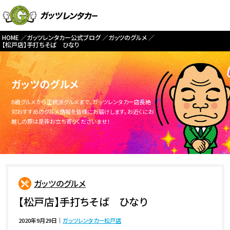
HOME
ガッツレンタカー公式ブログ
ガッツのグルメ
【松戸店】手打ちそば ひなり
ガッツのグルメ
B級グルメから正統派グルメまで、ガッツレンタカー店長絶
対おすすめのグルメ情報を皆様にお届けします。お近くにお
越しの際は是非お立ち寄りくださいませ！
ガッツのグルメ
【松戸店】手打ちそば ひなり
2020年9月29日
｜
ガッツレンタカー松戸店