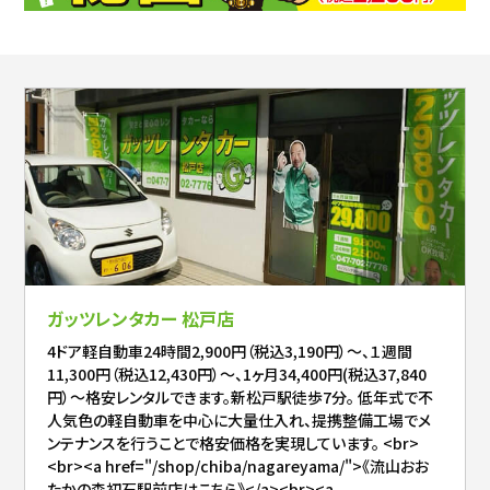
ガッツレンタカー 松戸店
4ドア軽自動車24時間2,900円（税込3,190円）～、１週間
11,300円（税込12,430円）～、1ヶ月34,400円(税込37,840
円）～格安レンタルできます。新松戸駅徒歩7分。 低年式で不
人気色の軽自動車を中心に大量仕入れ、提携整備工場でメ
ンテナンスを行うことで格安価格を実現しています。 <br>
<br><a href="/shop/chiba/nagareyama/">《流山おお
たかの森初石駅前店はこちら》</a><br><a