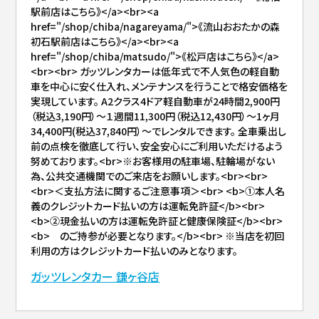
駅前店はこちら》</a><br><a
href="/shop/chiba/nagareyama/">《流山おおたかの森
初石駅前店はこちら》</a><br><a
href="/shop/chiba/matsudo/">《松戸店はこちら》</a>
<br><br> ガッツレンタカーは低年式で不人気色の軽自動
車を中心に安く仕入れ、メンテナンスを行うことで格安価格を
実現しています。 A2クラス4ドア軽自動車が24時間2,900円
（税込3,190円）～１週間11,300円（税込12,430円）～1ヶ月
34,400円(税込37,840円）～でレンタルできます。 全車乗出し
前の点検を徹底して行い、安全安心にご利用いただけるよう
努めております。<br>※お客様用の駐車場、駐輪場がない
為、公共交通機関でのご来店をお願いします。<br><br>
<br>＜支払方法に関するご注意事項＞<br> <b>①本人名
義のクレジットカード払いの方は運転免許証</b><br>
<b>②現金払いの方は運転免許証と健康保険証</b><br>
<b> のご持参が必要となります。</b><br> ※当店を初回
利用の方はクレジットカード払いのみとなります。
ガッツレンタカー 鎌ヶ谷店