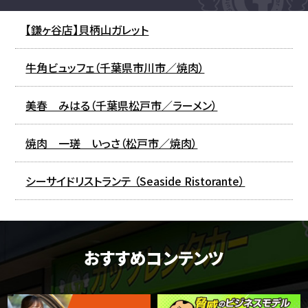
【鎌ヶ谷店】貝柄山ガレット
牛角ビュッフェ（千葉県市川市／焼肉）
美春 みはる（千葉県松戸市／ラーメン）
焼肉 一瑳 いっさ（松戸市／焼肉）
シーサイドリストランテ （Seaside Ristorante）
おすすめコンテンツ