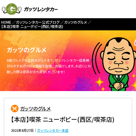
HOME
ガッツレンタカー公式ブログ
ガッツのグルメ
【本店】喫茶 ニューポピー(西区/喫茶店)
ガッツのグルメ
B級グルメから正統派グルメまで、ガッツレンタカー店長絶
対おすすめのグルメ情報を皆様にお届けします。お近くにお
越しの際は是非お立ち寄りくださいませ！
ガッツのグルメ
【本店】喫茶 ニューポピー(西区/喫茶店)
2021年8月27日
｜
ガッツレンタカー本店