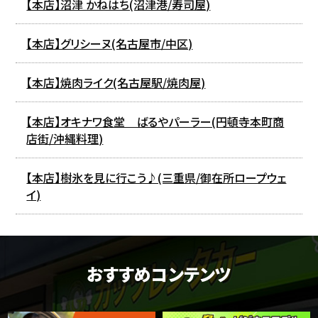
【本店】沼津 かねはち(沼津港/寿司屋)
【本店】グリシーヌ(名古屋市/中区)
【本店】焼肉ライク(名古屋駅/焼肉屋)
【本店】オキナワ食堂 ばるやパーラー(円頓寺本町商
店街/沖縄料理)
【本店】樹氷を見に行こう♪(三重県/御在所ロープウェ
イ)
おすすめコンテンツ