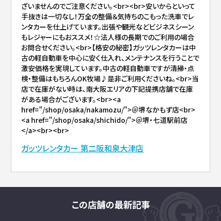
ざいませんのでご注意ください。<br><br>安いからといって
手抜きは一切なし！万全の整備＆気持ちのこもった洗車でレ
ンタカーを仕上げています。出張や観光などビジネスシーン
もレジャーにもおススメ！☆法人様の長期でのご利用の場合
お問合せください。<br>【格安の秘密】ガッツレンタカーは中
古の軽自動車を中心に安く仕入れ、メンテナンスを行うことで
激安価格を実現しています。中古の軽自動車ですが清掃・点
検・整備はもちろんOK牧場♪是非ご利用くださいね。<br>当
店で在庫がない時は、南大阪エリアの下記提携店舗で在庫
がある場合がございます。<br><a
href="/shop/osaka/nakamozu/">＠堺なかもず店<br>
<a href="/shop/osaka/shichido/">＠堺・七道駅前店
</a><br><br>
ガッツレンタカー 第二阪和泉大津店
この店舗の最新記事