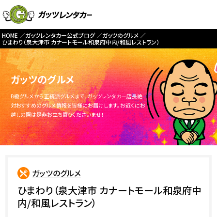
HOME
ガッツレンタカー公式ブログ
ガッツのグルメ
ひまわり（泉大津市 カナートモール和泉府中内/和風レストラン）
ガッツのグルメ
B級グルメから正統派グルメまで、ガッツレンタカー店長絶
対おすすめのグルメ情報を皆様にお届けします。お近くにお
越しの際は是非お立ち寄りくださいませ！
ガッツのグルメ
ひまわり（泉大津市 カナートモール和泉府中
内/和風レストラン）