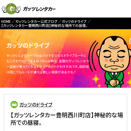
HOME
ガッツレンタカー公式ブログ
ガッツのドライブ
【ガッツレンタカー豊明西川町店】神秘的な場所での昼寝。
ガッツのドライブ
せっかくレンタカーでお出かけするのならドライブルートに
もこだわりたいですよね？そんな時は、全国のガッツレンタカ
ー店長が教えてくれるドライブルートがおすすめです。目的地
は同じでもルートが違えば新しい発見があるかも？
ガッツのドライブ
【ガッツレンタカー豊明西川町店】神秘的な場
所での昼寝。