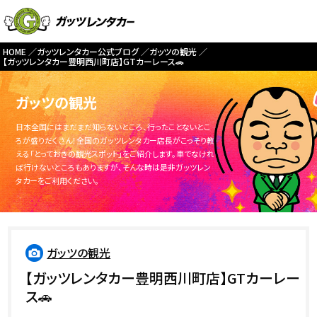
HOME
ガッツレンタカー公式ブログ
ガッツの観光
【ガッツレンタカー豊明西川町店】GTカーレース🚗
ガッツの観光
日本全国にはまだまだ知らないところ、行ったことないとこ
ろが盛りだくさん！全国のガッツレンタカー店長がこっそり教
える「とっておきの観光スポット」をご紹介します。車でなけれ
ば行けないところもありますが、そんな時は是非ガッツレン
タカーをご利用ください。
ガッツの観光
【ガッツレンタカー豊明西川町店】GTカーレー
ス🚗